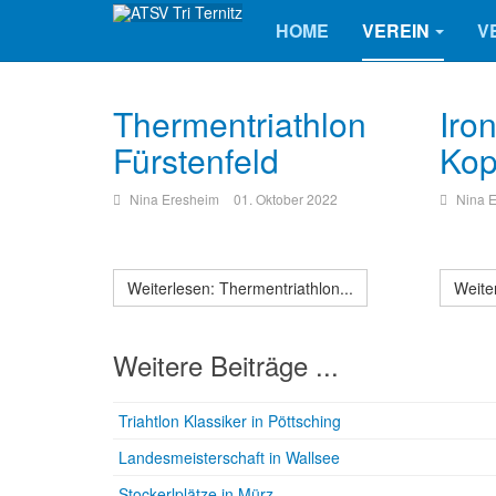
HOME
VEREIN
V
Thermentriathlon
Iro
Fürstenfeld
Ko
Nina Eresheim
01. Oktober 2022
Nina 
Weiterlesen: Thermentriathlon...
Weite
Weitere Beiträge ...
Triahtlon Klassiker in Pöttsching
Landesmeisterschaft in Wallsee
Stockerlplätze in Mürz