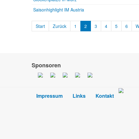
Saisonhighlight IM Austria
Start
Zurück
1
2
3
4
5
6
W
Sponsoren
Impressum
Links
Kontakt