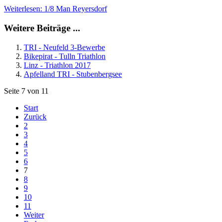
Weiterlesen: 1/8 Man Reyersdorf
Weitere Beiträge ...
TRI - Neufeld 3-Bewerbe
Bikepirat - Tulln Triathlon
Linz - Triathlon 2017
Apfelland TRI - Stubenbergsee
Seite 7 von 11
Start
Zurück
2
3
4
5
6
7
8
9
10
11
Weiter