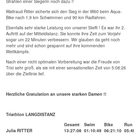
Strahlen einer Siegerin noch dazu !!
Waltraud Ritter sicherte sich den Sieg in der W60 beim Aqua-
Bike nach 1,9 km Schwimmen und 90 km Radfahren.
Ebenfalls sehr starke Leistung von unserer Steffi ! Es war ihr 2.
Auftritt auf der Mitteldistanz. Sie konnte ihre Zeit zum Vorjahr
sogar um 22 Minuten verbessern. Wir glauben da geht noch
mehr und sind schon gespannt auf ihre kommenden
Wettkämpfe.
Nach einer nicht optimalen Vorbereitung war die Freude von
Trixi sehr groß, als sie mit einer sensationellen Zeit von 5:08:26
über die Ziellinie lief.
Herzliche Gratulation an unsere starken Damen !!
Triathlon LANGDISTANZ
Gesamt
Swim
Bike
Run
Julia RITTER
13:27:08
01:10:49
06:21:10
05:4