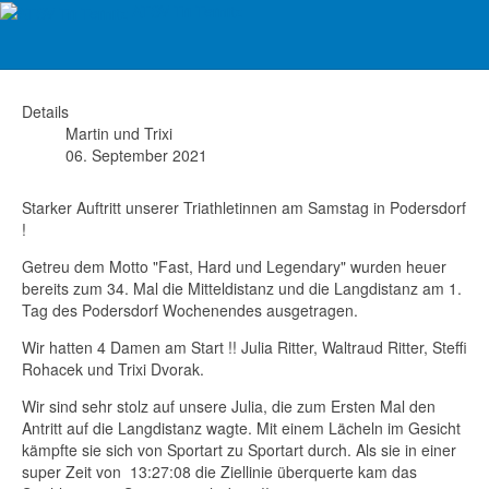
ATSV Tri Ternitz
Podersdorf - Tag 1 4.9.2021
Details
Martin und Trixi
06. September 2021
Starker Auftritt unserer Triathletinnen am Samstag in Podersdorf
!
Getreu dem Motto "Fast, Hard und Legendary" wurden heuer
bereits zum 34. Mal die Mitteldistanz und die Langdistanz am 1.
Tag des Podersdorf Wochenendes ausgetragen.
Wir hatten 4 Damen am Start !! Julia Ritter, Waltraud Ritter, Steffi
Rohacek und Trixi Dvorak.
Wir sind sehr stolz auf unsere Julia, die zum Ersten Mal den
Antritt auf die Langdistanz wagte. Mit einem Lächeln im Gesicht
kämpfte sie sich von Sportart zu Sportart durch. Als sie in einer
super Zeit von 13:27:08 die Ziellinie überquerte kam das